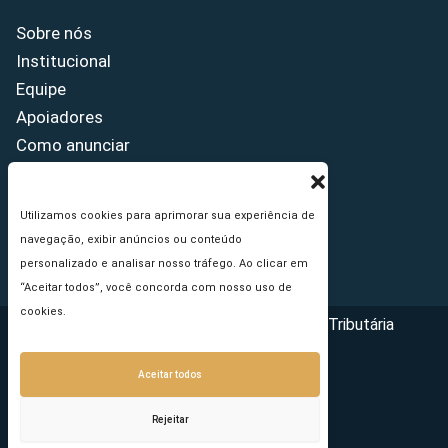
Sobre nós
Institucional
Equipe
Apoiadores
Como anunciar
Fale conosco
Termos de uso
Utilizamos cookies para aprimorar sua experiência de
Política de privacidade
navegação, exibir anúncios ou conteúdo
Princípios Editoriais
personalizado e analisar nosso tráfego. Ao clicar em
“Aceitar todos”, você concorda com nosso uso de
cookies.
Copyright © 2026 - Portal da Reforma Tributária
Aceitar todos
Rejeitar