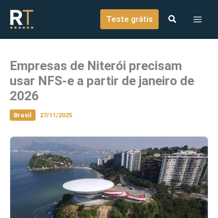
o
Ir para o conteúdo
conteúdo
Teste grátis
Empresas de Niterói precisam
usar NFS-e a partir de janeiro de
2026
Brasil
27/11/2025