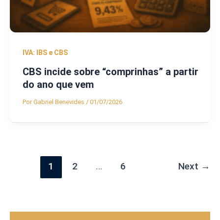
IVA: IBS e CBS
CBS incide sobre “comprinhas” a partir
do ano que vem
Por
Gabriel Benevides
/
01/07/2026
1
2
…
6
Next
→