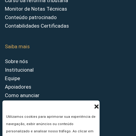
Curso da reforma tributária
Monitor de Notas Técnicas
Conteúdo patrocinado
Contabilidades Certificadas
Saiba mais
Sobre nós
Institucional
Equipe
Apoiadores
Como anunciar
Fale conosco
Termos de uso
Utilizamos cookies para aprimorar sua experiência de
Política de privacidade
navegação, exibir anúncios ou conteúdo
Princípios Editoriais
personalizado e analisar nosso tráfego. Ao clicar em