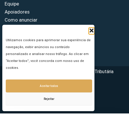
Equipe
Apoiadores
Como anunciar
Fale conosco
Termos de uso
Utilizamos cookies para aprimorar sua experiência de
Política de privacidade
navegação, exibir anúncios ou conteúdo
Princípios Editoriais
personalizado e analisar nosso tráfego. Ao clicar em
“Aceitar todos”, você concorda com nosso uso de
cookies.
Copyright © 2026 - Portal da Reforma Tributária
Aceitar todos
Rejeitar
Seu e-mail