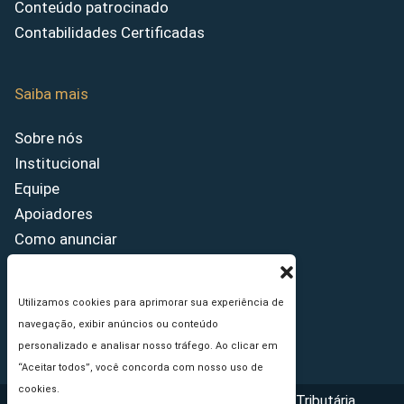
Conteúdo patrocinado
Contabilidades Certificadas
Saiba mais
Sobre nós
Institucional
Equipe
Apoiadores
Como anunciar
Fale conosco
Termos de uso
Utilizamos cookies para aprimorar sua experiência de
Política de privacidade
navegação, exibir anúncios ou conteúdo
Princípios Editoriais
personalizado e analisar nosso tráfego. Ao clicar em
“Aceitar todos”, você concorda com nosso uso de
cookies.
Copyright © 2026 - Portal da Reforma Tributária