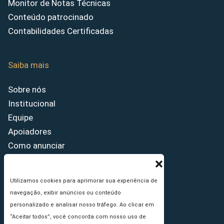
Monitor de Notas Técnicas
Conteúdo patrocinado
Contabilidades Certificadas
Saiba mais
Sobre nós
Institucional
Equipe
Apoiadores
Como anunciar
Fale conosco
Termos de uso
Utilizamos cookies para aprimorar sua experiência de
Política de privacidade
navegação, exibir anúncios ou conteúdo
Princípios Editoriais
personalizado e analisar nosso tráfego. Ao clicar em
“Aceitar todos”, você concorda com nosso uso de