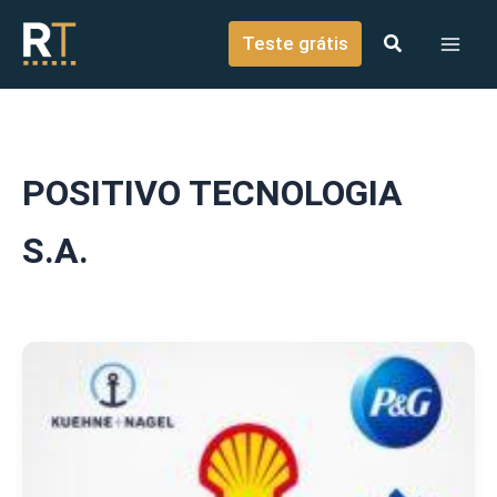
o
Ir para o conteúdo
conteúdo
Teste grátis
POSITIVO TECNOLOGIA
S.A.