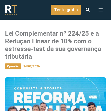
o
Ir para o conteúdo
conteúdo
Teste grátis
Lei Complementar nº 224/25 e a
Redução Linear de 10% com o
estresse-test da sua governança
tributária
Opinião
24/02/2026