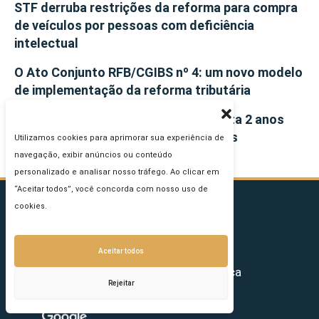
STF derruba restrições da reforma para compra
de veículos por pessoas com deficiência
intelectual
O Ato Conjunto RFB/CGIBS nº 4: um novo modelo
de implementação da reforma tributária
Portal da Reforma Tributária completa 2 anos
com apoio de empresas e instituições
Utilizamos cookies para aprimorar sua experiência de
navegação, exibir anúncios ou conteúdo
personalizado e analisar nosso tráfego. Ao clicar em
“Aceitar todos”, você concorda com nosso uso de
cookies.
Aceitar todos
Sua plataforma de inteligência estratégica
Rejeitar