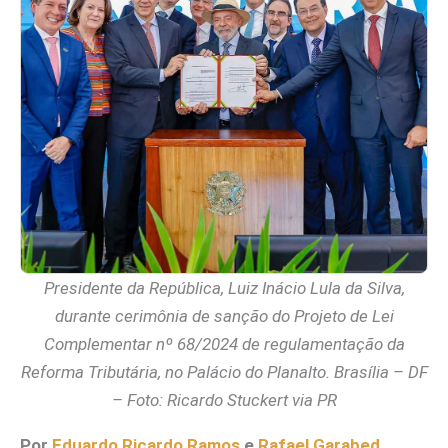
Presidente da República, Luiz Inácio Lula da Silva,
durante cerimônia de sanção do Projeto de Lei
Complementar nº 68/2024 de regulamentação da
Reforma Tributária, no Palácio do Planalto. Brasília – DF
– Foto: Ricardo Stuckert via PR
Por
Eduardo Ricardo Ramos
e
Rafael Garabed