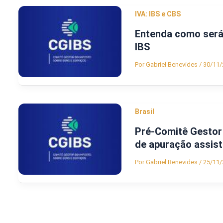
IVA: IBS e CBS
Entenda como será 
IBS
Por
Gabriel Benevides
/
30/11/
Brasil
Pré-Comitê Gestor 
de apuração assist
Por
Gabriel Benevides
/
25/11/