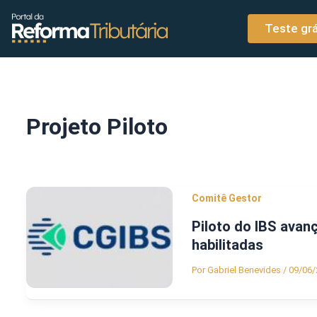
o
Ir para o conteúdo
conteúdo
Teste grá
Projeto Piloto
Comitê Gestor
Piloto do IBS avan
habilitadas
Por
Gabriel Benevides
/
09/06/