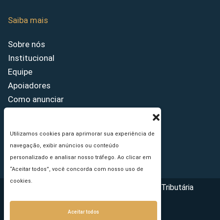
Saiba mais
Sobre nós
Institucional
Equipe
Apoiadores
Como anunciar
Fale conosco
Termos de uso
Utilizamos cookies para aprimorar sua experiência de
Política de privacidade
navegação, exibir anúncios ou conteúdo
Princípios Editoriais
personalizado e analisar nosso tráfego. Ao clicar em
“Aceitar todos”, você concorda com nosso uso de
cookies.
Copyright © 2026 - Portal da Reforma Tributária
Aceitar todos