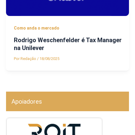
Como anda o mercado
Rodrigo Weschenfelder é Tax Manager
na Unilever
Por
Redação
/
18/08/2025
Apoiadores