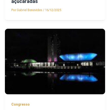
açucaradas
Por
Gabriel Benevides
/
16/12/2025
Congresso