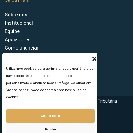
Saiba mais
Sobre nós
Institucional
Equipe
Apoiadores
Como anunciar
Fale conosco
Termos de uso
Utilizamos cookies para aprimorar sua experiência de
Política de privacidade
navegação, exibir anúncios ou conteúdo
Princípios Editoriais
personalizado e analisar nosso tráfego. Ao clicar em
“Aceitar todos”, você concorda com nosso uso de
cookies.
Copyright © 2026 - Portal da Reforma Tributária
Aceitar todos
Rejeitar