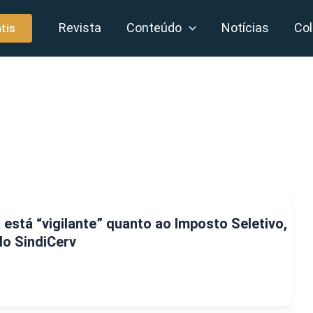
Revista
Conteúdo
Notícias
Col
tis
a está “vigilante” quanto ao Imposto Seletivo,
do SindiCerv