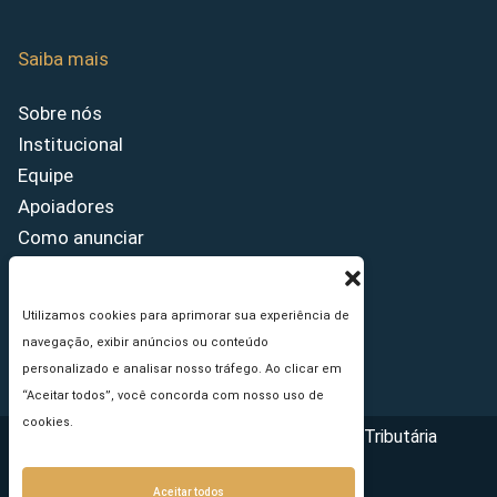
Saiba mais
Sobre nós
Institucional
Equipe
Apoiadores
Como anunciar
Fale conosco
Termos de uso
Utilizamos cookies para aprimorar sua experiência de
Política de privacidade
navegação, exibir anúncios ou conteúdo
Princípios Editoriais
personalizado e analisar nosso tráfego. Ao clicar em
“Aceitar todos”, você concorda com nosso uso de
cookies.
Copyright © 2026 - Portal da Reforma Tributária
Aceitar todos