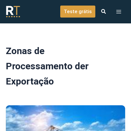
o
Ir para o conteúdo
conteúdo
Teste grátis
Zonas de
Processamento der
Exportação