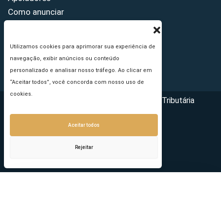
Como anunciar
Fale conosco
Termos de uso
Utilizamos cookies para aprimorar sua experiência de
Política de privacidade
navegação, exibir anúncios ou conteúdo
Princípios Editoriais
personalizado e analisar nosso tráfego. Ao clicar em
“Aceitar todos”, você concorda com nosso uso de
cookies.
Copyright © 2026 - Portal da Reforma Tributária
Aceitar todos
Rejeitar
Seu e-mail