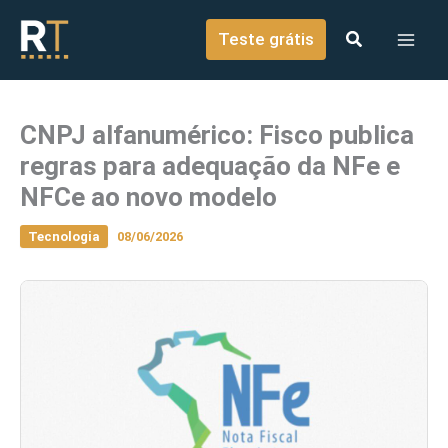
o
Ir para o conteúdo
conteúdo
Teste grátis
CNPJ alfanumérico: Fisco publica
regras para adequação da NFe e
NFCe ao novo modelo
Tecnologia
08/06/2026