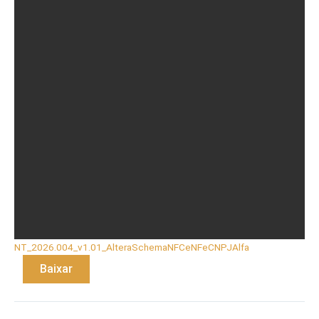
NT_2026.004_v1.01_AlteraSchemaNFCeNFeCNPJAlfa
Baixar