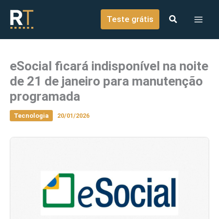
o
Ir para o conteúdo
conteúdo
Teste grátis
eSocial ficará indisponível na noite
de 21 de janeiro para manutenção
programada
Tecnologia
20/01/2026