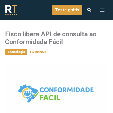
o
Ir para o conteúdo
conteúdo
Teste grátis
Fisco libera API de consulta ao
Conformidade Fácil
Tecnologia
17/10/2025