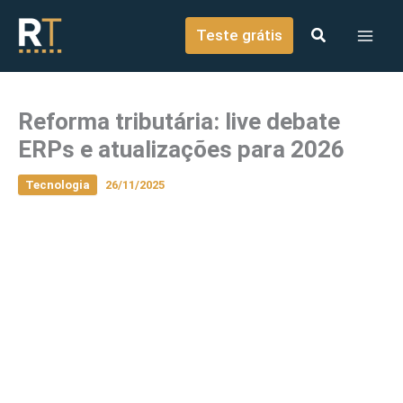
o
Ir para o conteúdo
conteúdo
Teste grátis
Reforma tributária: live debate
ERPs e atualizações para 2026
Tecnologia
26/11/2025