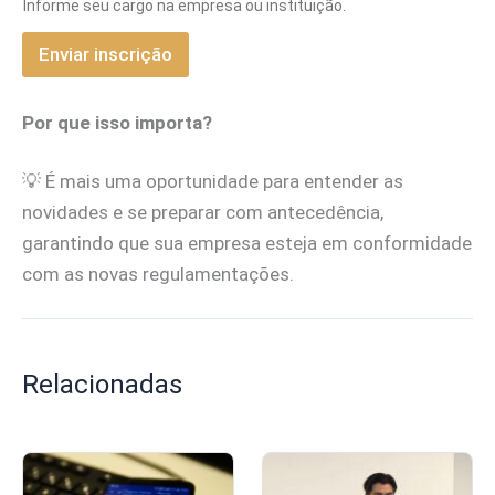
e
Informe seu cargo na empresa ou instituição.
E
-
Enviar inscrição
m
a
i
Por que isso importa?
l
💡 É mais uma oportunidade para entender as
novidades e se preparar com antecedência,
garantindo que sua empresa esteja em conformidade
com as novas regulamentações.
Relacionadas