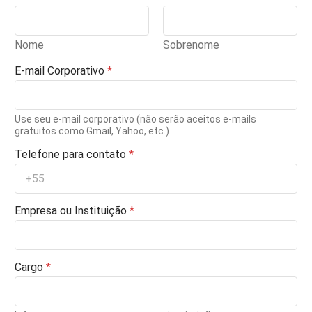
Nome
Sobrenome
E-mail Corporativo
*
Use seu e-mail corporativo (não serão aceitos e-mails
gratuitos como Gmail, Yahoo, etc.)
Telefone para contato
*
*
Empresa ou Instituição
*
T
e
l
e
Cargo
*
f
o
n