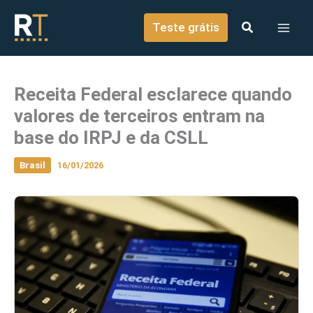
o
Ir para o conteúdo
conteúdo
Teste grátis
Receita Federal esclarece quando
valores de terceiros entram na
base do IRPJ e da CSLL
Brasil
16/01/2026