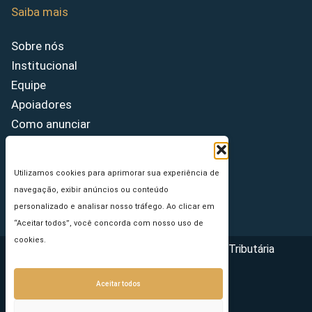
Saiba mais
Sobre nós
Institucional
Equipe
Apoiadores
Como anunciar
Fale conosco
Termos de uso
Utilizamos cookies para aprimorar sua experiência de
Política de privacidade
navegação, exibir anúncios ou conteúdo
Princípios Editoriais
personalizado e analisar nosso tráfego. Ao clicar em
“Aceitar todos”, você concorda com nosso uso de
cookies.
Copyright © 2026 - Portal da Reforma Tributária
Aceitar todos