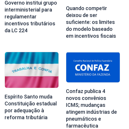
Governo institui grupo
Quando competir
interministerial para
deixou de ser
regulamentar
suficiente: os limites
incentivos tributários
do modelo baseado
da LC 224
em incentivos fiscais
Confaz publica 4
Espírito Santo muda
novos convênios
Constituição estadual
ICMS; mudanças
por adequação à
atingem indústrias de
reforma tributária
pneumáticos e
farmacêutica