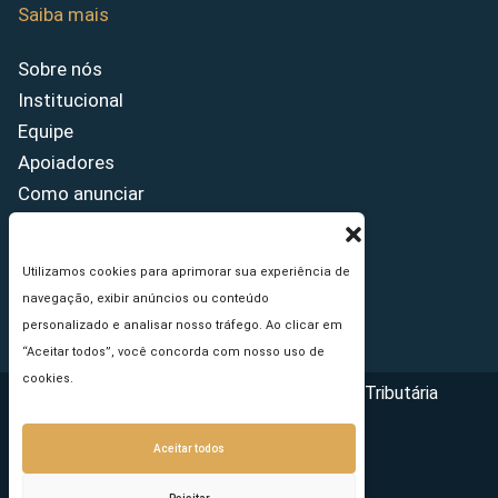
Saiba mais
Sobre nós
Institucional
Equipe
Apoiadores
Como anunciar
Fale conosco
Termos de uso
Utilizamos cookies para aprimorar sua experiência de
Política de privacidade
navegação, exibir anúncios ou conteúdo
Princípios Editoriais
personalizado e analisar nosso tráfego. Ao clicar em
“Aceitar todos”, você concorda com nosso uso de
cookies.
Copyright © 2026 - Portal da Reforma Tributária
Aceitar todos