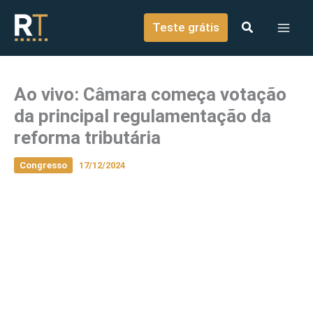
o
Ir para o conteúdo
conteúdo
Teste grátis
Ao vivo: Câmara começa votação
da principal regulamentação da
reforma tributária
Congresso
17/12/2024