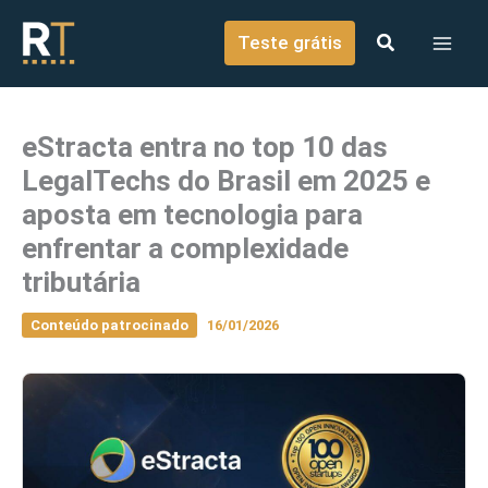
o
Ir para o conteúdo
conteúdo
Teste grátis
eStracta entra no top 10 das
LegalTechs do Brasil em 2025 e
aposta em tecnologia para
enfrentar a complexidade
tributária
Conteúdo patrocinado
16/01/2026