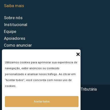
Saiba mais
Sobre nós
Institucional
Equipe
Apoiadores
Como anunciar
Fale conosco
Termos de uso
Utilizamos cookies para aprimorar sua experiência de
Política de privacidade
navegação, exibir anúncios ou conteúdo
Princípios Editoriais
personalizado e analisar nosso tráfego. Ao clicar em
“Aceitar todos”, você concorda com nosso uso de
cookies.
Copyright © 2026 - Portal da Reforma Tributária
Aceitar todos