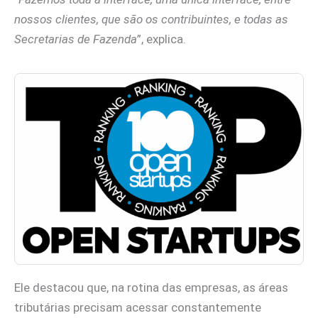
nossos clientes, que são os contribuintes, e todas as
Secretarias de Fazenda
”, explica.
Ele destacou que, na rotina das empresas, as áreas
tributárias precisam acessar constantemente