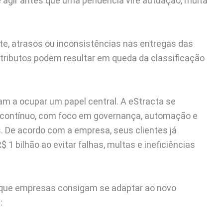
 e agir antes que uma pendência vire autuação, multa
nte, atrasos ou inconsistências nas entregas das
 tributos podem resultar em queda da classificação
m a ocupar um papel central. A eStracta se
 contínuo, com foco em governança, automação e
os. De acordo com a empresa, seus clientes já
bilhão ao evitar falhas, multas e ineficiências
ra que empresas consigam se adaptar ao novo
: