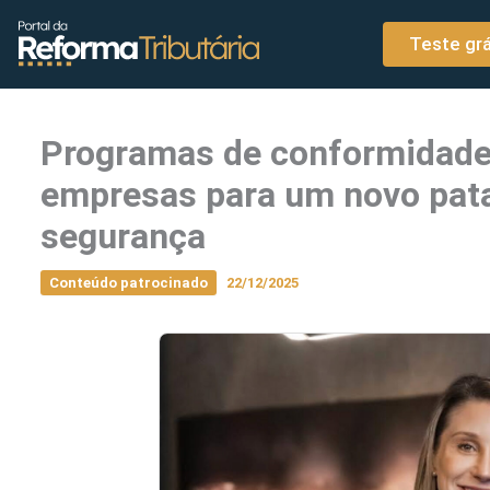
o
Ir para o conteúdo
conteúdo
Teste grá
Programas de conformidade
empresas para um novo pat
segurança
Conteúdo patrocinado
22/12/2025