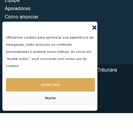
Equipe
Apoiadores
Como anunciar
Fale conosco
Termos de uso
Utilizamos cookies para aprimorar sua experiência de
Política de privacidade
navegação, exibir anúncios ou conteúdo
Princípios Editoriais
personalizado e analisar nosso tráfego. Ao clicar em
“Aceitar todos”, você concorda com nosso uso de
cookies.
Copyright © 2026 - Portal da Reforma Tributária
Aceitar todos
Rejeitar
Seu e-mail