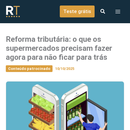
o
Ir para o conteúdo
conteúdo
Teste grátis
Reforma tributária: o que os
supermercados precisam fazer
agora para não ficar para trás
Conteúdo patrocinado
10/10/2025