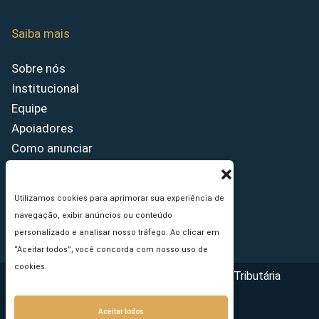
Saiba mais
Sobre nós
Institucional
Equipe
Apoiadores
Como anunciar
Fale conosco
Termos de uso
Utilizamos cookies para aprimorar sua experiência de
Política de privacidade
navegação, exibir anúncios ou conteúdo
Princípios Editoriais
personalizado e analisar nosso tráfego. Ao clicar em
“Aceitar todos”, você concorda com nosso uso de
cookies.
Copyright © 2026 - Portal da Reforma Tributária
Aceitar todos