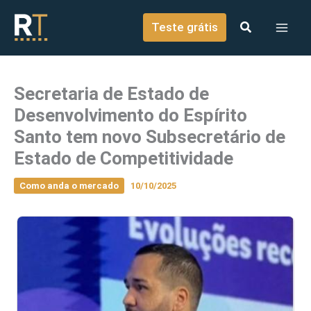
o
Ir para o conteúdo
conteúdo
Teste grátis
Secretaria de Estado de
Desenvolvimento do Espírito
Santo tem novo Subsecretário de
Estado de Competitividade
Como anda o mercado
10/10/2025