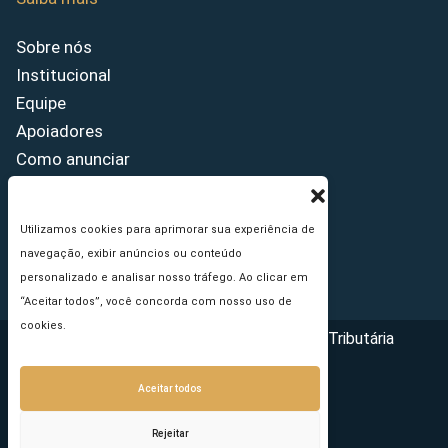
Sobre nós
Institucional
Equipe
Apoiadores
Como anunciar
Fale conosco
Termos de uso
Utilizamos cookies para aprimorar sua experiência de
Política de privacidade
navegação, exibir anúncios ou conteúdo
Princípios Editoriais
personalizado e analisar nosso tráfego. Ao clicar em
“Aceitar todos”, você concorda com nosso uso de
cookies.
Copyright © 2026 - Portal da Reforma Tributária
Aceitar todos
Rejeitar