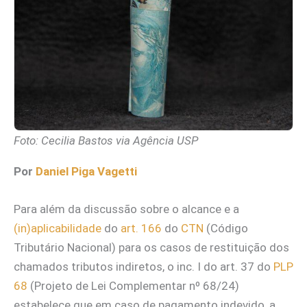
Foto: Cecilia Bastos via Agência USP
Por
Daniel Piga Vagetti
Para além da discussão sobre o alcance e a
(in)aplicabilidade
do
art. 166
do
CTN
(Código
Tributário Nacional) para os casos de restituição dos
chamados tributos indiretos, o inc. I do art. 37 do
PLP
68
(Projeto de Lei Complementar nº 68/24)
estabelece que em caso de pagamento indevido, a