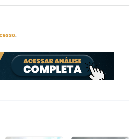
acesso
.