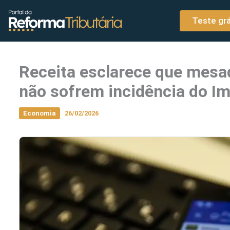
o
Ir para o conteúdo
conteúdo
Teste grá
Receita esclarece que mesad
não sofrem incidência do I
Economia
26/02/2026