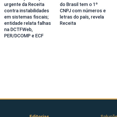
urgente da Receita
do Brasil tem o 1º
contra instabilidades
CNPJ com números e
em sistemas fiscais;
letras do país, revela
entidade relata falhas
Receita
na DCTFWeb,
PER/DCOMP e ECF
Editorias
Soluçõ