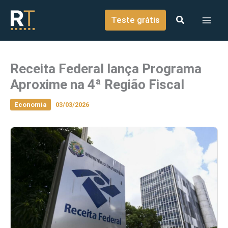
o
Ir para o conteúdo
conteúdo
Teste grátis
Receita Federal lança Programa
Aproxime na 4ª Região Fiscal
Economia
03/03/2026