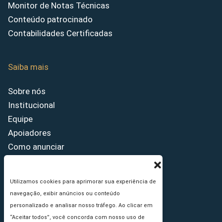
Monitor de Notas Técnicas
Conteúdo patrocinado
Contabilidades Certificadas
Saiba mais
Sobre nós
Institucional
Equipe
Apoiadores
Como anunciar
Fale conosco
Termos de uso
Utilizamos cookies para aprimorar sua experiência de
Política de privacidade
navegação, exibir anúncios ou conteúdo
Princípios Editoriais
personalizado e analisar nosso tráfego. Ao clicar em
“Aceitar todos”, você concorda com nosso uso de