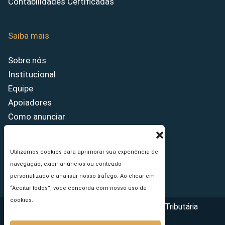
Contabilidades Certificadas
Saiba mais
Sobre nós
Institucional
Equipe
Apoiadores
Como anunciar
Fale conosco
Termos de uso
Utilizamos cookies para aprimorar sua experiência de
Política de privacidade
navegação, exibir anúncios ou conteúdo
Princípios Editoriais
personalizado e analisar nosso tráfego. Ao clicar em
“Aceitar todos”, você concorda com nosso uso de
cookies.
Copyright © 2026 - Portal da Reforma Tributária