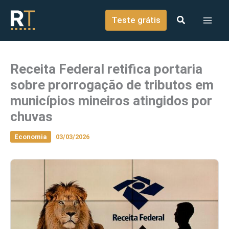
o
Ir para o conteúdo
conteúdo
Teste grátis
Receita Federal retifica portaria
sobre prorrogação de tributos em
municípios mineiros atingidos por
chuvas
Economia
03/03/2026