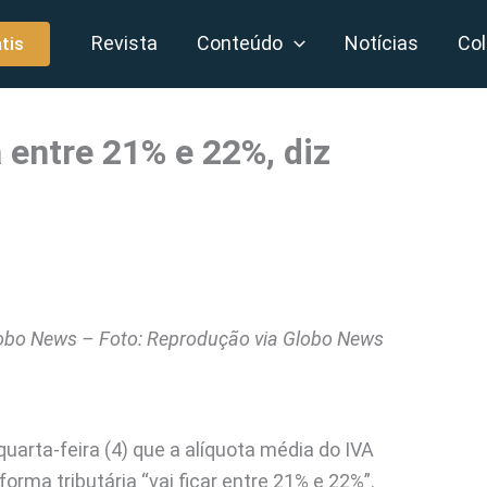
Revista
Conteúdo
Notícias
Col
tis
 entre 21% e 22%, diz
lobo News – Foto: Reprodução via Globo News
arta-feira (4) que a alíquota média do IVA
rma tributária “vai ficar entre 21% e 22%”.