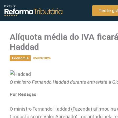
o
Ir para o conteúdo
conteúdo
Teste grá
Alíquota média do IVA ficará
Haddad
Economia
05/09/2024
O ministro Fernando Haddad durante entrevista à G
Por Redação
O ministro Fernando Haddad (Fazenda) afirmou na qu
(Imposto sobre Valor Agregado) implantado pela refo