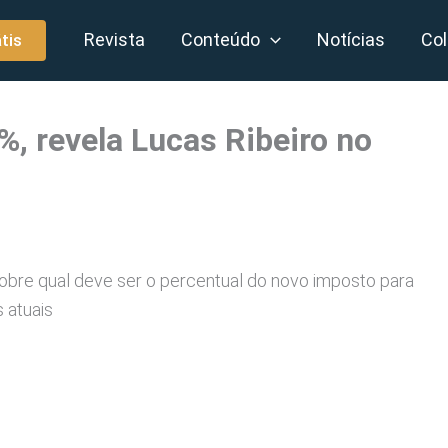
Revista
Conteúdo
Notícias
Col
tis
%, revela Lucas Ribeiro no
bre qual deve ser o percentual do novo imposto para
 atuais