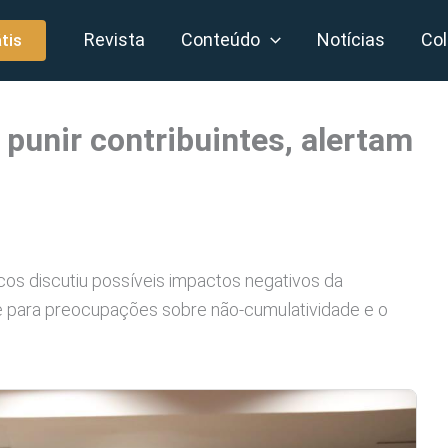
Revista
Conteúdo
Notícias
Col
tis
 punir contribuintes, alertam
os discutiu possíveis impactos negativos da
e para preocupações sobre não-cumulatividade e o