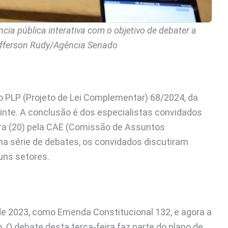
 pública interativa com o objetivo de debater a
Jefferson Rudy/Agência Senado
no PLP (Projeto de Lei Complementar) 68/2024, da
uinte. A conclusão é dos especialistas convidados
ira (20) pela CAE (Comissão de Assuntos
ma série de debates, os convidados discutiram
uns setores.
de 2023, como Emenda Constitucional 132, e agora a
O debate desta terça-feira faz parte do plano de