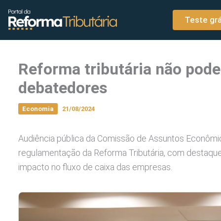
o
Ir para o conteúdo
conteúdo
Teste grá
Reforma tributária não pode
debatedores
Economia
21/08/2024
Audiência pública da Comissão de Assuntos Econômic
regulamentação da Reforma Tributária, com destaqu
impacto no fluxo de caixa das empresas.