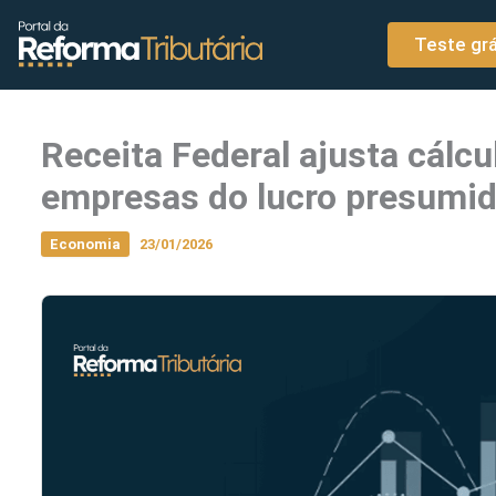
o
Ir para o conteúdo
conteúdo
Teste grá
Receita Federal ajusta cálcu
empresas do lucro presumi
Economia
23/01/2026