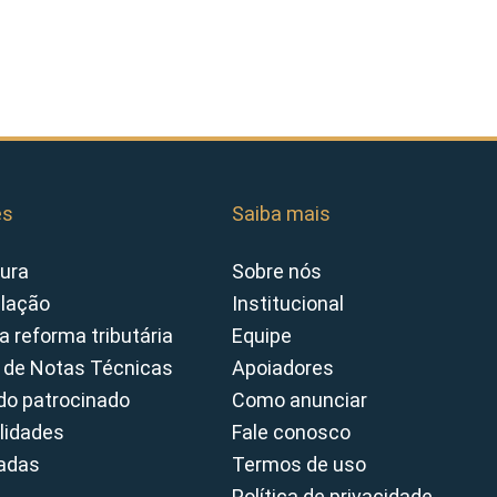
es
Saiba mais
ura
Sobre nós
slação
Institucional
a reforma tributária
Equipe
 de Notas Técnicas
Apoiadores
o patrocinado
Como anunciar
lidades
Fale conosco
cadas
Termos de uso
Política de privacidade