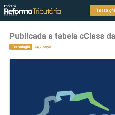
o
Ir para o conteúdo
conteúdo
Teste grá
Publicada a tabela cClass d
Tecnologia
23/01/2026