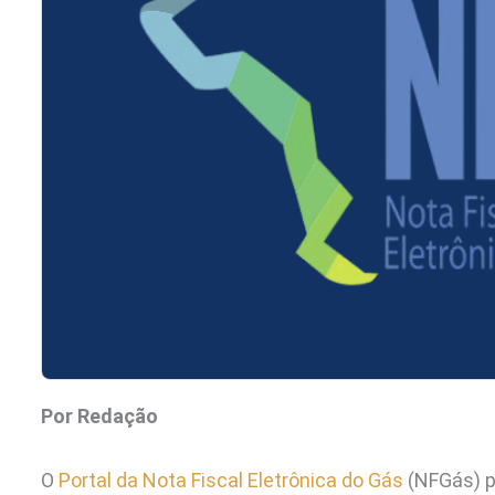
Por Redação
O
Portal da Nota Fiscal Eletrônica do Gás
(NFGás) p