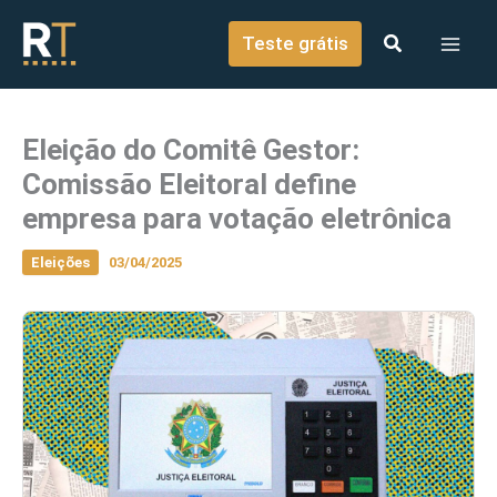
o
Ir para o conteúdo
conteúdo
Teste grátis
Eleição do Comitê Gestor:
Comissão Eleitoral define
empresa para votação eletrônica
Eleições
03/04/2025