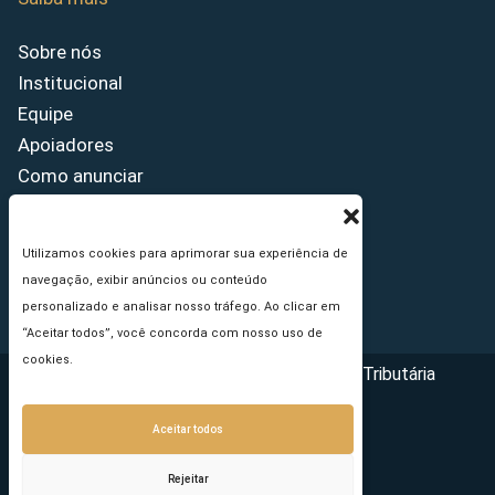
Sobre nós
Institucional
Equipe
Apoiadores
Como anunciar
Fale conosco
Termos de uso
Utilizamos cookies para aprimorar sua experiência de
Política de privacidade
navegação, exibir anúncios ou conteúdo
Princípios Editoriais
personalizado e analisar nosso tráfego. Ao clicar em
“Aceitar todos”, você concorda com nosso uso de
cookies.
Copyright © 2026 - Portal da Reforma Tributária
Aceitar todos
Rejeitar