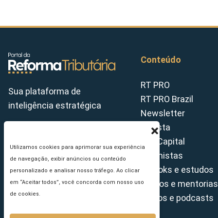
Conteúdo
RT PRO
Sua plataforma de
RT PRO Brazil
inteligência estratégica
Newsletter
Revista
Tax Capital
Utilizamos cookies para aprimorar sua experiência
Colunistas
de navegação, exibir anúncios ou conteúdo
E-books e estudos
personalizado e analisar nosso tráfego. Ao clicar
Cursos e mentorias
em “Aceitar todos”, você concorda com nosso uso
de cookies.
Vídeos e podcasts