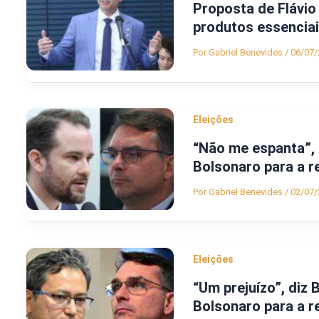
Proposta de Flávio
produtos essenciai
Por
Gabriel Benevides
/
06/07/
Eleições
“Não me espanta”, 
Bolsonaro para a r
Por
Gabriel Benevides
/
02/07/
Eleições
“Um prejuízo”, diz 
Bolsonaro para a r