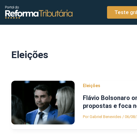
o
Ir para o conteúdo
conteúdo
Teste grá
Eleições
Eleições
Flávio Bolsonaro om
propostas e foca n
Por
Gabriel Benevides
/
06/08/