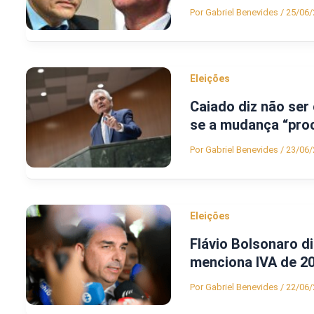
Por
Gabriel Benevides
/
25/06/
Eleições
Caiado diz não ser
se a mudança “pro
Por
Gabriel Benevides
/
23/06/
Eleições
Flávio Bolsonaro di
menciona IVA de 2
Por
Gabriel Benevides
/
22/06/