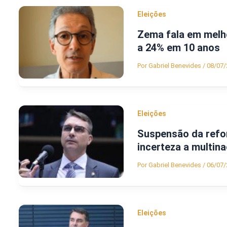
Eleições
Zema fala em melhor
a 24% em 10 anos
Por
Gabriel Benevides
/
08/07/
Eleições
Suspensão da refor
incerteza a multina
Por
Gabriel Benevides
/
06/07/
Eleições