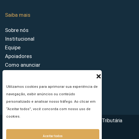
Saiba mais
Sobre nós
Institucional
Equipe
Apoiadores
Como anunciar
Fale conosco
Termos de uso
Utilizamos cookies para aprimorar sua experiência de
Política de privacidade
navegação, exibir anúncios ou conteúdo
Princípios Editoriais
personalizado e analisar nosso tráfego. Ao clicar em
“Aceitar todos”, você concorda com nosso uso de
cookies.
Copyright © 2026 - Portal da Reforma Tributária
Aceitar todos