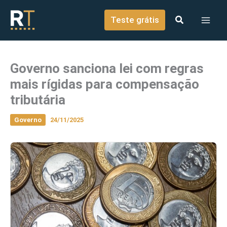
o
Ir para o conteúdo
conteúdo
Teste grátis
Governo sanciona lei com regras
mais rígidas para compensação
tributária
Governo
24/11/2025