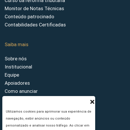
Curso da reforma tributária
Monitor de Notas Técnicas
Conteúdo patrocinado
Contabilidades Certificadas
Saiba mais
Sobre nós
Institucional
Equipe
Apoiadores
Como anunciar
Fale conosco
Termos de uso
Utilizamos cookies para aprimorar sua experiência de
Política de privacidade
navegação, exibir anúncios ou conteúdo
Princípios Editoriais
personalizado e analisar nosso tráfego. Ao clicar em