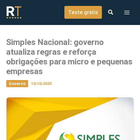
o
Ir para o conteúdo
conteúdo
Teste grátis
Simples Nacional: governo
atualiza regras e reforça
obrigações para micro e pequenas
empresas
Governo
13/10/2025