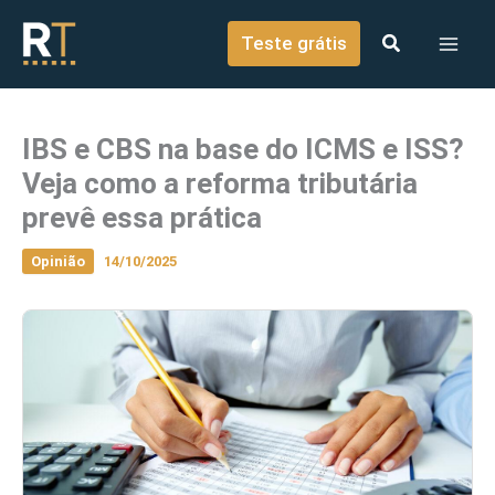
o
Ir para o conteúdo
conteúdo
Teste grátis
IBS e CBS na base do ICMS e ISS?
Veja como a reforma tributária
prevê essa prática
Opinião
14/10/2025