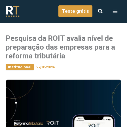
o
Ir para o conteúdo
conteúdo
Teste grátis
Pesquisa da ROIT avalia nível de
preparação das empresas para a
reforma tributária
Institucional
27/05/2026