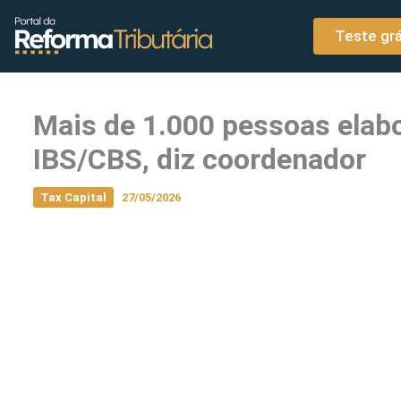
o
Ir para o conteúdo
conteúdo
Teste grá
Mais de 1.000 pessoas elab
IBS/CBS, diz coordenador
Tax Capital
27/05/2026