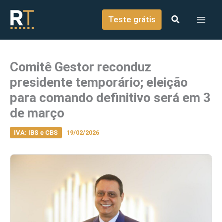
o
Ir para o conteúdo
conteúdo
Teste grátis
Comitê Gestor reconduz
presidente temporário; eleição
para comando definitivo será em 3
de março
IVA: IBS e CBS
19/02/2026