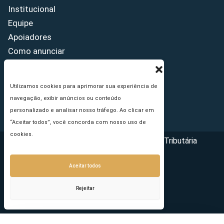
Institucional
Equipe
Apoiadores
Como anunciar
Fale conosco
Termos de uso
Utilizamos cookies para aprimorar sua experiência de
Política de privacidade
navegação, exibir anúncios ou conteúdo
Princípios Editoriais
personalizado e analisar nosso tráfego. Ao clicar em
“Aceitar todos”, você concorda com nosso uso de
cookies.
Copyright © 2026 - Portal da Reforma Tributária
Aceitar todos
Rejeitar
Seu e-mail