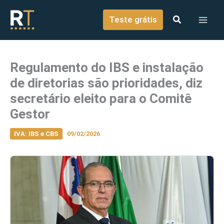
o
Ir para o conteúdo
conteúdo
Teste grátis
Regulamento do IBS e instalação
de diretorias são prioridades, diz
secretário eleito para o Comitê
Gestor
IVA: IBS e CBS
09/02/2026