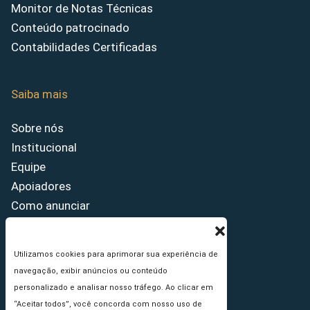
Monitor de Notas Técnicas
Conteúdo patrocinado
Contabilidades Certificadas
Saiba mais
Sobre nós
Institucional
Equipe
Apoiadores
Como anunciar
Fale conosco
Termos de uso
Utilizamos cookies para aprimorar sua experiência de
Política de privacidade
navegação, exibir anúncios ou conteúdo
Princípios Editoriais
personalizado e analisar nosso tráfego. Ao clicar em
“Aceitar todos”, você concorda com nosso uso de