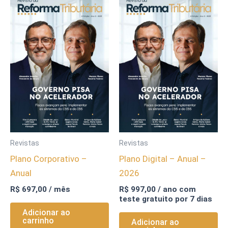
Revistas
Revistas
Plano Corporativo –
Plano Digital – Anual –
Anual
2026
R$
697,00
/ mês
R$
997,00
/ ano com
teste gratuito por 7 dias
Adicionar ao
carrinho
Adicionar ao