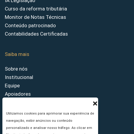
IA Legislação
Curso da reforma tributária
Monitor de Notas Técnicas
Conteúdo patrocinado
Contabilidades Certificadas
Saiba mais
Sobre nós
Institucional
Equipe
Apoiadores
Como anunciar
Fale conosco
Utilizamos cookies para aprimorar sua experiência de
Termos de uso
navegação, exibir anúncios ou conteúdo
Política de privacidade
personalizado e analisar nosso tráfego. Ao clicar em