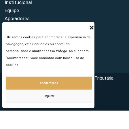
Institucional
Equipe
Apoiadores
Como anunciar
Fale conosco
Utilizamos cookies para aprimorar sua experiência de
Termos de uso
navegação, exibir anúncios ou conteúdo
Política de privacidade
personalizado e analisar nosso tráfego. Ao clicar em
Princípios Editoriais
“Aceitar todos”, você concorda com nosso uso de
cookies.
Copyright © 2026 - Portal da Reforma Tributária
Aceitar todos
Rejeitar
Seu e-mail