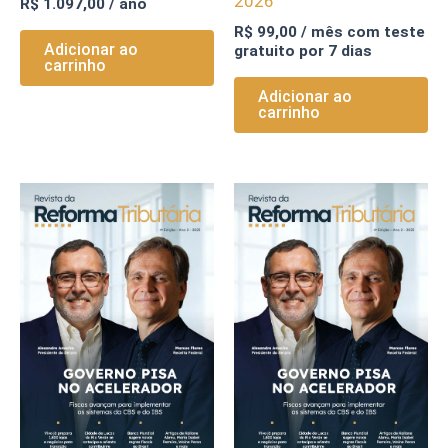
2026
R$
1.097,00
/ ano
R$
99,00
/ mês com teste
Adicionar ao
gratuito por 7 dias
carrinho
Adicionar ao
carrinho