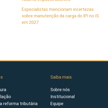
Especialistas mencionam incertezas
sobre manutenção da carga do IPI no IS
em 2027
es
Saiba mais
ura
Sobre nós
slação
Institucional
a reforma tributária
Equipe