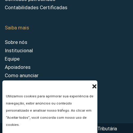
Contabilidades Certificadas
Saiba mais
Sobre nós
Institucional
Equipe
Apoiadores
Como anunciar
Fale conosco
Termos de uso
Utilizamos cookies para aprimorar sua experiência de
Política de privacidade
navegação, exibir anúncios ou conteúdo
Princípios Editoriais
personalizado e analisar nosso tráfego. Ao clicar em
“Aceitar todos”, você concorda com nosso uso de
cookies.
Copyright © 2026 - Portal da Reforma Tributária