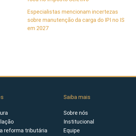
Especialistas mencionam incertezas
sobre manutenção da carga do IPI no IS
em 2027
es
Saiba mais
ura
Sobre nós
slação
Institucional
a reforma tributária
Equipe