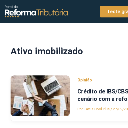
o
Ir para o conteúdo
conteúdo
Teste grá
Ativo imobilizado
Opinião
Crédito de IBS/CBS
cenário com a refo
Por
Tax Is Cool Plus
/
27/09/20