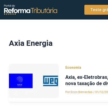
o
Ir para o conteúdo
conteúdo
Teste grá
Axia Energia
Economia
Axia, ex-Eletrobras
nova taxação de d
Por
Enzo Bernardes
/
01/12/20