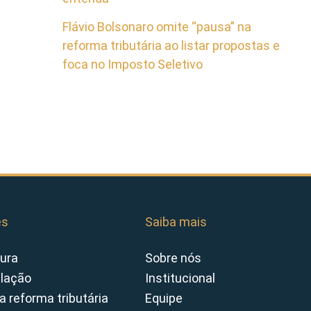
Flávio Bolsonaro omite “pausa” na
reforma tributária ao listar propostas e
foca no Imposto Seletivo
es
Saiba mais
ura
Sobre nós
slação
Institucional
a reforma tributária
Equipe