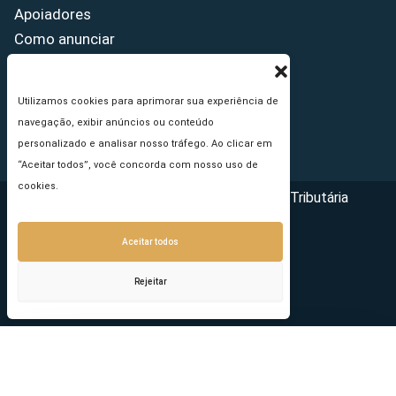
Apoiadores
Como anunciar
Fale conosco
Termos de uso
Utilizamos cookies para aprimorar sua experiência de
Política de privacidade
navegação, exibir anúncios ou conteúdo
Princípios Editoriais
personalizado e analisar nosso tráfego. Ao clicar em
“Aceitar todos”, você concorda com nosso uso de
cookies.
Copyright © 2026 - Portal da Reforma Tributária
Aceitar todos
Rejeitar
Seu e-mail