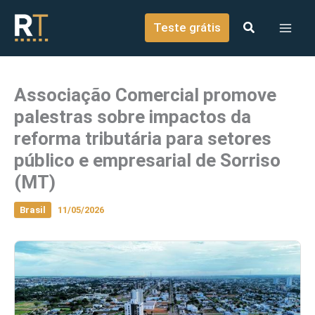
o
Ir para o conteúdo
conteúdo
Teste grátis
Associação Comercial promove
palestras sobre impactos da
reforma tributária para setores
público e empresarial de Sorriso
(MT)
Brasil
11/05/2026