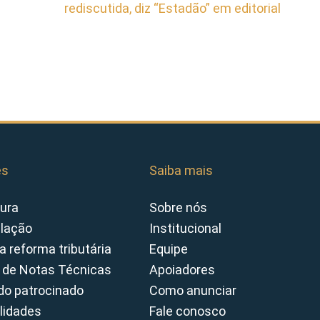
rediscutida, diz “Estadão” em editorial
es
Saiba mais
ura
Sobre nós
slação
Institucional
a reforma tributária
Equipe
 de Notas Técnicas
Apoiadores
o patrocinado
Como anunciar
lidades
Fale conosco